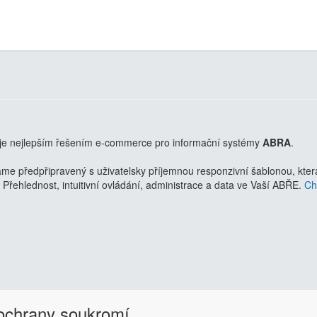
je nejlepším řešením e-commerce pro informační systémy
ABRA
.
 předpřipravený s uživatelsky příjemnou responzivní šablonou, která 
Přehlednost, intuitivní ovládání, administrace a data ve Vaší ABŘE.
Chc
 ochrany soukromí