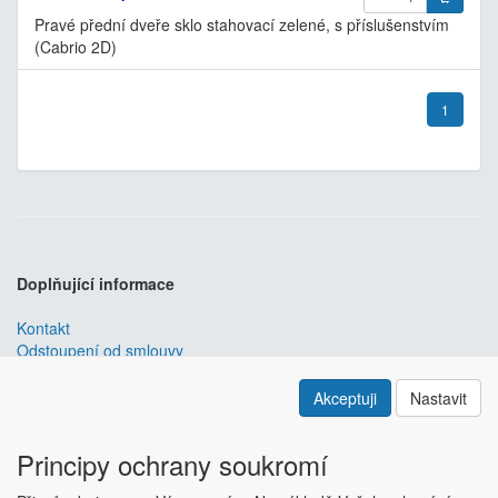
Pravé přední dveře sklo stahovací zelené, s příslušenstvím
(Cabrio 2D)
1
Doplňující informace
Kontakt
Odstoupení od smlouvy
Obchodní podmínky
Nastavení soukromí
Akceptuji
Nastavit
ABRA ESHOP
je nejlepším řešením e-commerce pro informační
systémy
ABRA
.
Principy ochrany soukromí
ESHOP dodáváme předpřipravený s uživatelsky příjemnou