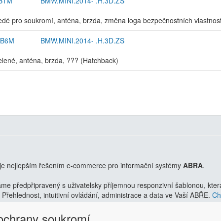
B1M
BMW.MINI.2014- .H.3D.ZS
edé pro soukromí, anténa, brzda, změna loga bezpečnostních vlastnos
AB6M
BMW.MINI.2014- .H.3D.ZS
elené, anténa, brzda, ??? (Hatchback)
je nejlepším řešením e-commerce pro informační systémy
ABRA
.
 předpřipravený s uživatelsky příjemnou responzivní šablonou, která 
Přehlednost, intuitivní ovládání, administrace a data ve Vaší ABŘE.
Chc
 ochrany soukromí