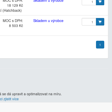
MOC s DPH:
Skladem u výrobce
18 129 Kč
tí (Hatchback)
MOC s DPH:
Skladem u výrobce
8 503 Kč
1
se dá upravit a optimalizovat na míru.
i zjistit více