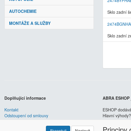
2474BYPHA
AUTOCHEMIE
Sklo zadní š
MONTÁŽE A SLUŽBY
2474BGNH
Sklo zadní z
Doplňující informace
ABRA ESHOP
Kontakt
ESHOP dodáváme
Odstoupení od smlouvy
Hlavní výhody? 
Obchodní podmínky
Principy
Nastavení soukromí
Akceptuji
Nastavit