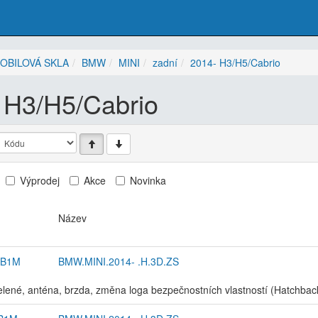
OBILOVÁ SKLA
BMW
MINI
zadní
2014- H3/H5/Cabrio
 H3/H5/Cabrio
Výprodej
Akce
Novinka
Název
AB1M
BMW.MINI.2014- .H.3D.ZS
elené, anténa, brzda, změna loga bezpečnostních vlastností (Hatchbac