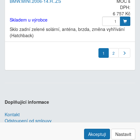
BMW.MINI.2006-14.H..ZS
MOC s
DPH:
6 757 Kč
Skladem u výrobce
Sklo zadní zelené solární, anténa, brzda, změna vyhřívání
(Hatchback)
1
2
Doplňující informace
Kontakt
Odstoupení od smlouvy
Obchodní podmínky
Nastavení soukromí
Akceptuji
Nastavit
ABRA ESHOP
je nejlepším řešením e-commerce pro informační