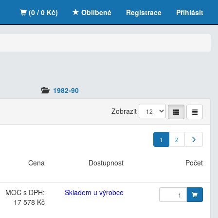
(0 / 0 Kč)
Oblíbené
Registrace
Přihlásit
1982-90
Zobrazit
1
2
Cena
Dostupnost
Počet
MOC s DPH:
Skladem u výrobce
17 578 Kč