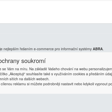
je nejlepším řešením e-commerce pro informační systémy
ABRA
.
 ochrany soukromí
 předpřipravený s uživatelsky příjemnou responzivní šablonou, která 
Přehlednost, intuitivní ovládání, administrace a data ve Vaší ABŘE.
Chc
 se Vám na míru. Na základě Vašeho chování na webu personalizujem
ačítko „Akceptuji“ souhlasíte také s využíváním cookies a předáním úd
amních sítích na dalších webech.
 cílenou reklamu si můžete podrobněji nastavit nebo kdykoli vypnout po k