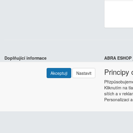
Doplňující informace
ABRA ESHOP
Principy
Kontakt
ESHOP dodáváme
Akceptuji
Nastavit
Odstoupení od smlouvy
Hlavní výhody? 
Přizpůsobujeme
Obchodní podmínky
Kliknutím na tl
Nastavení soukromí
sítích a v rekl
Copyright © ABRA Software a.s. 2018
Personalizaci a