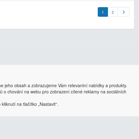
1
2
se dá upravit a optimalizovat na míru.
i zjistit více
e jeho obsah a zobrazujeme Vám relevantní nabídky a produkty.
ajů o chování na webu pro zobrazení cílené reklamy na sociálních
liknutí na tlačítko „Nastavit“.