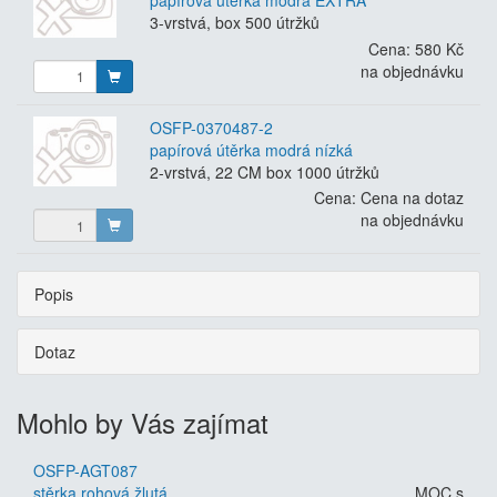
papírová útěrka modrá EXTRA
3-vrstvá, box 500 útržků
Cena:
580 Kč
na objednávku
OSFP-0370487-2
papírová útěrka modrá nízká
2-vrstvá, 22 CM box 1000 útržků
Cena:
Cena na dotaz
na objednávku
Popis
Dotaz
Mohlo by Vás zajímat
OSFP-AGT087
stěrka rohová žlutá
MOC s