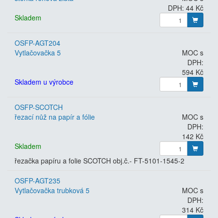
DPH: 44 Kč
Skladem
OSFP-AGT204
Vytlačovačka 5
MOC s
DPH:
594 Kč
Skladem u výrobce
OSFP-SCOTCH
řezací nůž na papír a fólie
MOC s
DPH:
142 Kč
Skladem
řezačka papíru a folie SCOTCH obj.č.- FT-5101-1545-2
OSFP-AGT235
Vytlačovačka trubková 5
MOC s
DPH:
314 Kč