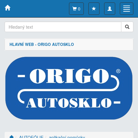
Toggle
Toggl
0
navigation
navig
HLAVNÍ WEB - ORIGO AUTOSKLO
AUTOFÓLIE
aplikační pomůcky