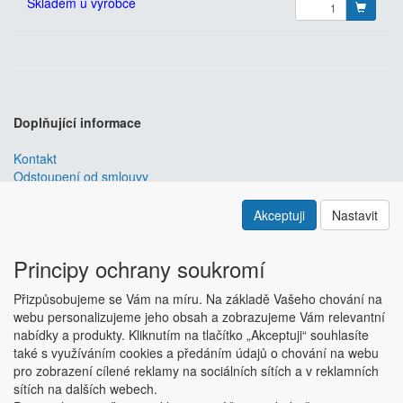
Skladem u výrobce
Doplňující informace
Kontakt
Odstoupení od smlouvy
Obchodní podmínky
Nastavení soukromí
Akceptuji
Nastavit
ABRA ESHOP
je nejlepším řešením e-commerce pro informační
systémy
ABRA
.
Principy ochrany soukromí
ESHOP dodáváme předpřipravený s uživatelsky příjemnou
Přizpůsobujeme se Vám na míru. Na základě Vašeho chování na
responzivní šablonou, která se dá upravit a optimalizovat na míru.
webu personalizujeme jeho obsah a zobrazujeme Vám relevantní
Hlavní výhody? Přehlednost, intuitivní ovládání, administrace a
nabídky a produkty. Kliknutím na tlačítko „Akceptuji“ souhlasíte
data ve Vaší ABŘE.
Chci zjistit více
také s využíváním cookies a předáním údajů o chování na webu
Copyright © ABRA Software a.s. 2018
pro zobrazení cílené reklamy na sociálních sítích a v reklamních
sítích na dalších webech.