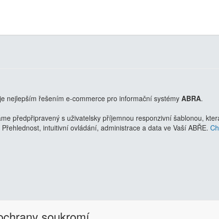
je nejlepším řešením e-commerce pro informační systémy
ABRA
.
 předpřipravený s uživatelsky příjemnou responzivní šablonou, která 
Přehlednost, intuitivní ovládání, administrace a data ve Vaší ABŘE.
Chc
 ochrany soukromí