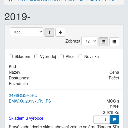
2019-
Zobrazit
Skladem
Výprodej
Akce
Novinka
Kód
Název
Cena
Dostupnost
Počet
Poznámka
2498RGSR5RD
BMW.X6.2019- .R5..PS
MOC s
DPH:
3 979 Kč
Skladem u výrobce
Pravé zadní dveře sklo stahovací zelené solární (Ranger 5D)