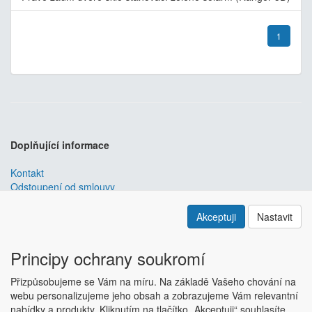
1
Doplňující informace
Kontakt
Odstoupení od smlouvy
Obchodní podmínky
Nastavení soukromí
Akceptuji
Nastavit
ABRA ESHOP
je nejlepším řešením e-commerce pro informační
systémy
ABRA
.
Principy ochrany soukromí
ESHOP dodáváme předpřipravený s uživatelsky příjemnou
Přizpůsobujeme se Vám na míru. Na základě Vašeho chování na
responzivní šablonou, která se dá upravit a optimalizovat na míru.
webu personalizujeme jeho obsah a zobrazujeme Vám relevantní
Hlavní výhody? Přehlednost, intuitivní ovládání, administrace a
nabídky a produkty. Kliknutím na tlačítko „Akceptuji“ souhlasíte
data ve Vaší ABŘE.
Chci zjistit více