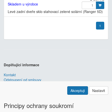
Skladem u výrobce
Levé zadní dveře sklo stahovací zelené solární (Ranger 5D)
1
Doplňující informace
Kontakt
Odstoupení od smlouvy
Obchodní podmínky
Nastavení soukromí
Akceptuji
Nastavit
ABRA ESHOP
je nejlepším řešením e-commerce pro informační
systémy
ABRA
.
Principy ochrany soukromí
ESHOP dodáváme předpřipravený s uživatelsky příjemnou