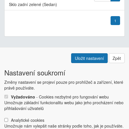
Sklo zadní zelené (Sedan)
1
Uložit nastavení
Zpět
Doplňující informace
Nastavení soukromí
Kontakt
Změny nastavení se projeví pouze pro prohlížeč a zařízení, které
Odstoupení od smlouvy
právě používáte.
Obchodní podmínky
Nastavení soukromí
Vyžadováno
- Cookies nezbytné pro fungování webu
ABRA ESHOP
je nejlepším řešením e-commerce pro informační
Umožnuje základní funkcionalitu webu jako jeho procházení nebo
systémy
ABRA
.
přihlašování uživatelů
ESHOP dodáváme předpřipravený s uživatelsky příjemnou
Analytické cookies
responzivní šablonou, která se dá upravit a optimalizovat na míru.
Umožnuje nám vylepšit naše stránky podle toho, jak je používáte.
Hlavní výhody? Přehlednost, intuitivní ovládání, administrace a