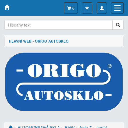
Toggle
Toggl
0
navigation
navig
HLAVNÍ WEB - ORIGO AUTOSKLO
AUTOMOBILOVÁ SKLA
BMW
řada-7
zadní