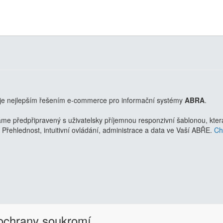
je nejlepším řešením e-commerce pro informační systémy
ABRA
.
 předpřipravený s uživatelsky příjemnou responzivní šablonou, která 
Přehlednost, intuitivní ovládání, administrace a data ve Vaší ABŘE.
Chc
 ochrany soukromí