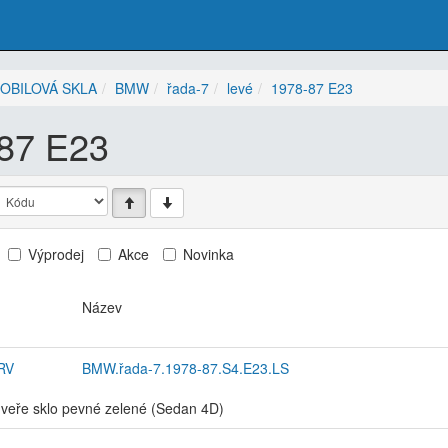
OBILOVÁ SKLA
BMW
řada-7
levé
1978-87 E23
87 E23
Výprodej
Akce
Novinka
Název
RV
BMW.řada-7.1978-87.S4.E23.LS
dveře sklo pevné zelené (Sedan 4D)