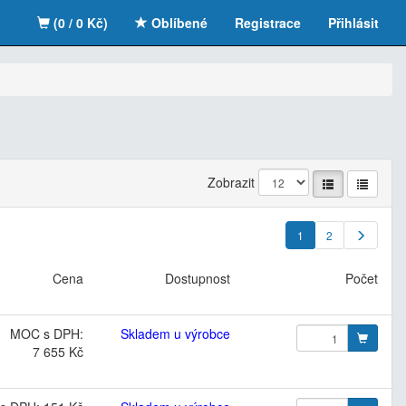
(0 / 0 Kč)
Oblíbené
Registrace
Přihlásit
Zobrazit
1
2
Cena
Dostupnost
Počet
MOC s DPH:
Skladem u výrobce
7 655 Kč