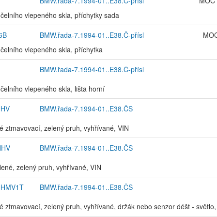
BMW.řada-7.1994-01..E38.Č-přísl
MOC 
 čelního vlepeného skla, příchytky sada
6B
BMW.řada-7.1994-01..E38.Č-přísl
MOC
 čelního vlepeného skla, příchytka
BMW.řada-7.1994-01..E38.Č-přísl
čelního vlepeného skla, lišta horní
NHV
BMW.řada-7.1994-01..E38.ČS
iré ztmavovací, zelený pruh, vyhřívané, VIN
NHV
BMW.řada-7.1994-01..E38.ČS
elené, zelený pruh, vyhřívané, VIN
NHMV1T
BMW.řada-7.1994-01..E38.ČS
iré ztmavovací, zelený pruh, vyhřívané, držák nebo senzor déšt - světl