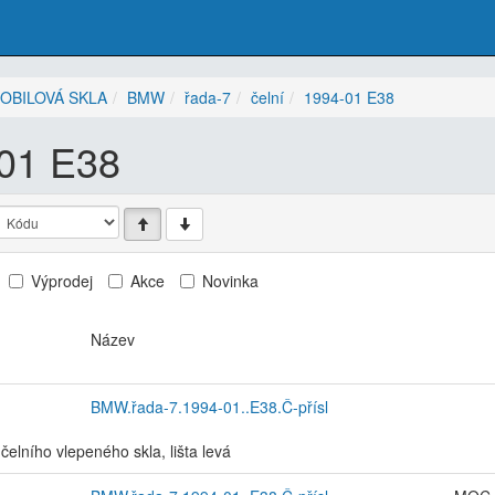
OBILOVÁ SKLA
BMW
řada-7
čelní
1994-01 E38
01 E38
Výprodej
Akce
Novinka
Název
BMW.řada-7.1994-01..E38.Č-přísl
čelního vlepeného skla, lišta levá