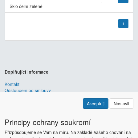
Sklo čelní zelené
1
Doplňující informace
Kontakt
Odstoupení od smlouvy
Obchodní podmínky
Nastavení soukromí
Akceptuji
Nastavit
ABRA ESHOP
je nejlepším řešením e-commerce pro informační
systémy
ABRA
.
Principy ochrany soukromí
ESHOP dodáváme předpřipravený s uživatelsky příjemnou
Přizpůsobujeme se Vám na míru. Na základě Vašeho chování na
responzivní šablonou, která se dá upravit a optimalizovat na míru.