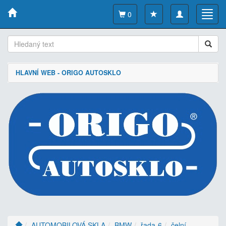
Toggle
Toggl
0
navigation
navig
HLAVNÍ WEB - ORIGO AUTOSKLO
AUTOMOBILOVÁ SKLA
BMW
řada-6
čelní