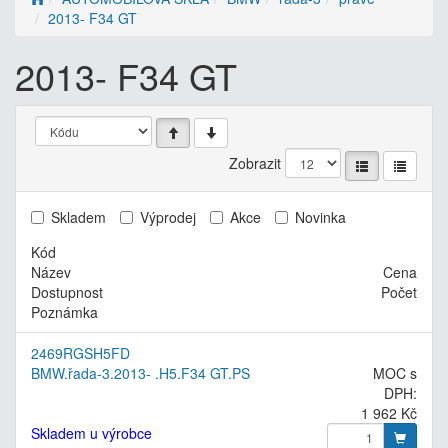
2013- F34 GT
2013- F34 GT
Zobrazit
Skladem
Výprodej
Akce
Novinka
Kód
Název
Cena
Dostupnost
Počet
Poznámka
2469RGSH5FD
BMW.řada-3.2013- .H5.F34 GT.PS
MOC s
DPH:
1 962 Kč
Skladem u výrobce