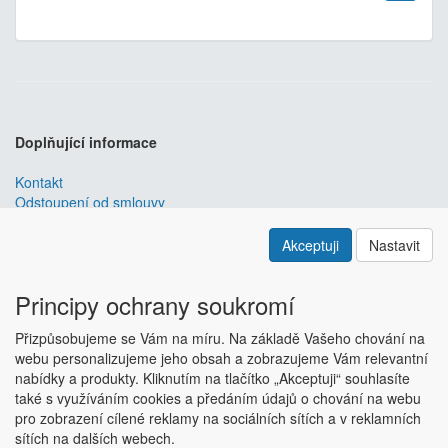
Doplňující informace
Kontakt
Odstoupení od smlouvy
Obchodní podmínky
Nastavení soukromí
Akceptuji
Nastavit
ABRA ESHOP
je nejlepším řešením e-commerce pro informační
systémy
ABRA
.
Principy ochrany soukromí
ESHOP dodáváme předpřipravený s uživatelsky příjemnou
Přizpůsobujeme se Vám na míru. Na základě Vašeho chování na
responzivní šablonou, která se dá upravit a optimalizovat na míru.
webu personalizujeme jeho obsah a zobrazujeme Vám relevantní
Hlavní výhody? Přehlednost, intuitivní ovládání, administrace a
nabídky a produkty. Kliknutím na tlačítko „Akceptuji“ souhlasíte
data ve Vaší ABŘE.
Chci zjistit více
také s využíváním cookies a předáním údajů o chování na webu
Copyright © ABRA Software a.s. 2018
pro zobrazení cílené reklamy na sociálních sítích a v reklamních
sítích na dalších webech.