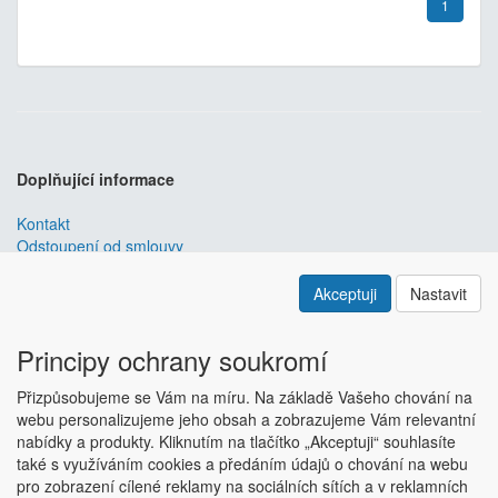
1
Doplňující informace
Kontakt
Odstoupení od smlouvy
Obchodní podmínky
Nastavení soukromí
Akceptuji
Nastavit
ABRA ESHOP
je nejlepším řešením e-commerce pro informační
systémy
ABRA
.
Principy ochrany soukromí
ESHOP dodáváme předpřipravený s uživatelsky příjemnou
Přizpůsobujeme se Vám na míru. Na základě Vašeho chování na
responzivní šablonou, která se dá upravit a optimalizovat na míru.
webu personalizujeme jeho obsah a zobrazujeme Vám relevantní
Hlavní výhody? Přehlednost, intuitivní ovládání, administrace a
nabídky a produkty. Kliknutím na tlačítko „Akceptuji“ souhlasíte
data ve Vaší ABŘE.
Chci zjistit více
také s využíváním cookies a předáním údajů o chování na webu
Copyright © ABRA Software a.s. 2018
pro zobrazení cílené reklamy na sociálních sítích a v reklamních