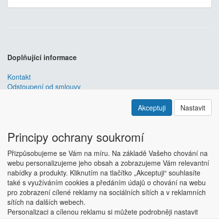
Doplňující informace
Kontakt
Odstoupení od smlouvy
Obchodní podmínky
Nastavení soukromí
Akceptuji
Nastavit
ABRA ESHOP
je nejlepším řešením e-commerce pro informační
systémy
ABRA
.
Principy ochrany soukromí
ESHOP dodáváme předpřipravený s uživatelsky příjemnou
Přizpůsobujeme se Vám na míru. Na základě Vašeho chování na
responzivní šablonou, která se dá upravit a optimalizovat na míru.
webu personalizujeme jeho obsah a zobrazujeme Vám relevantní
Hlavní výhody? Přehlednost, intuitivní ovládání, administrace a
nabídky a produkty. Kliknutím na tlačítko „Akceptuji“ souhlasíte
data ve Vaší ABŘE.
Chci zjistit více
také s využíváním cookies a předáním údajů o chování na webu
Copyright © ABRA Software a.s. 2018
pro zobrazení cílené reklamy na sociálních sítích a v reklamních
sítích na dalších webech.
Personalizaci a cílenou reklamu si můžete podrobněji nastavit