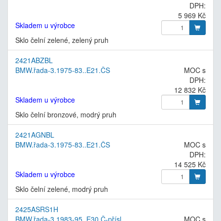
DPH:
5 969 Kč
Skladem u výrobce
Sklo čelní zelené, zelený pruh
2421ABZBL
BMW.řada-3.1975-83..E21.ČS
MOC s
DPH:
12 832 Kč
Skladem u výrobce
Sklo čelní bronzové, modrý pruh
2421AGNBL
BMW.řada-3.1975-83..E21.ČS
MOC s
DPH:
14 525 Kč
Skladem u výrobce
Sklo čelní zelené, modrý pruh
2425ASRS1H
BMW.řada-3.1983-95..E30.Č-přísl
MOC s