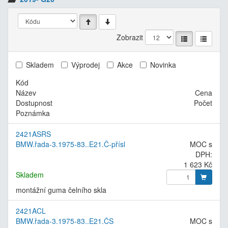
Zobrazit
Skladem
Výprodej
Akce
Novinka
Kód
Název
Cena
Dostupnost
Počet
Poznámka
2421ASRS
BMW.řada-3.1975-83..E21.Č-přísl
MOC s
DPH:
1 623 Kč
Skladem
montážní guma čelního skla
2421ACL
BMW.řada-3.1975-83..E21.ČS
MOC s