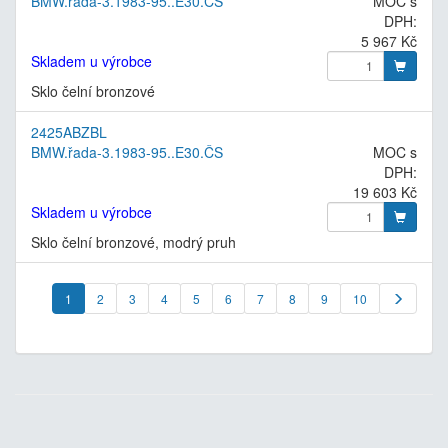
BMW.řada-3.1983-95..E30.ČS
MOC s
DPH:
5 967 Kč
Skladem u výrobce
Sklo čelní bronzové
2425ABZBL
BMW.řada-3.1983-95..E30.ČS
MOC s
DPH:
19 603 Kč
Skladem u výrobce
Sklo čelní bronzové, modrý pruh
1
2
3
4
5
6
7
8
9
10