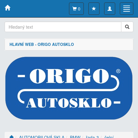
Toggle
Toggl
0
navigation
navig
HLAVNÍ WEB - ORIGO AUTOSKLO
AUTOMOBILOVÁ SKLA
BMW
řada-3
čelní