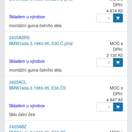
DPH:
4 674 Kč
Skladem u výrobce
montážní guma čelního skla
2425ASRS
BMW.řada-3.1983-95..E30.Č-přísl
MOC s
DPH:
3 130 Kč
Skladem u výrobce
montážní guma čelního skla
2425ACL
BMW.řada-3.1983-95..E30.ČS
MOC s
DPH:
4 847 Kč
Skladem u výrobce
Sklo čelní čiré
2425ABZ