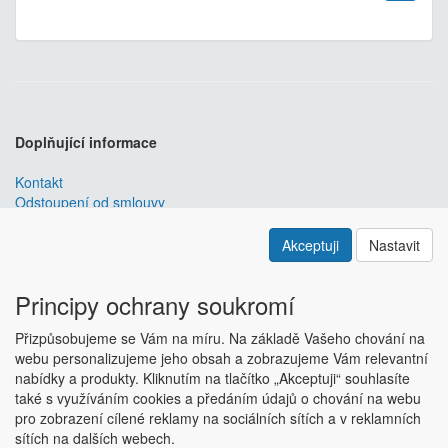
Doplňující informace
Kontakt
Odstoupení od smlouvy
Obchodní podmínky
Nastavení soukromí
Akceptuji
Nastavit
ABRA ESHOP
je nejlepším řešením e-commerce pro informační
systémy
ABRA
.
Principy ochrany soukromí
ESHOP dodáváme předpřipravený s uživatelsky příjemnou
Přizpůsobujeme se Vám na míru. Na základě Vašeho chování na
responzivní šablonou, která se dá upravit a optimalizovat na míru.
webu personalizujeme jeho obsah a zobrazujeme Vám relevantní
Hlavní výhody? Přehlednost, intuitivní ovládání, administrace a
nabídky a produkty. Kliknutím na tlačítko „Akceptuji“ souhlasíte
data ve Vaší ABŘE.
Chci zjistit více
také s využíváním cookies a předáním údajů o chování na webu
Copyright © ABRA Software a.s. 2018
pro zobrazení cílené reklamy na sociálních sítích a v reklamních
sítích na dalších webech.