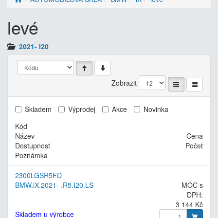
levé
2021- I20
Zobrazit
Skladem
Výprodej
Akce
Novinka
Kód
Název
Cena
Dostupnost
Počet
Poznámka
2300LGSR5FD
BMW.iX.2021- .R5.I20.LS
MOC s
DPH:
3 144 Kč
Skladem u výrobce