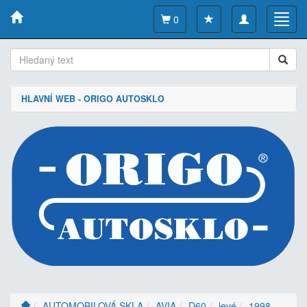
Toggle
Toggl
0
navigation
navig
HLAVNÍ WEB - ORIGO AUTOSKLO
AUTOMOBILOVÁ SKLA
AVIA
D60
levé
1998-