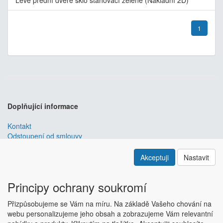
1
Doplňující informace
Kontakt
Odstoupení od smlouvy
Obchodní podmínky
Nastavení soukromí
Akceptuji
Nastavit
ABRA ESHOP
je nejlepším řešením e-commerce pro informační
systémy
ABRA
.
Principy ochrany soukromí
ESHOP dodáváme předpřipravený s uživatelsky příjemnou
Přizpůsobujeme se Vám na míru. Na základě Vašeho chování na
responzivní šablonou, která se dá upravit a optimalizovat na míru.
webu personalizujeme jeho obsah a zobrazujeme Vám relevantní
Hlavní výhody? Přehlednost, intuitivní ovládání, administrace a