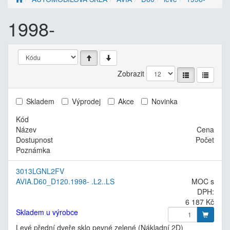
1998-
Zobrazit
Skladem
Výprodej
Akce
Novinka
Kód
Název
Cena
Dostupnost
Počet
Poznámka
3013LGNL2FV
AVIA.D60_D120.1998- .L2..LS
MOC s
DPH:
6 187 Kč
Skladem u výrobce
Levé přední dveře sklo pevné zelené (Nákladní 2D)