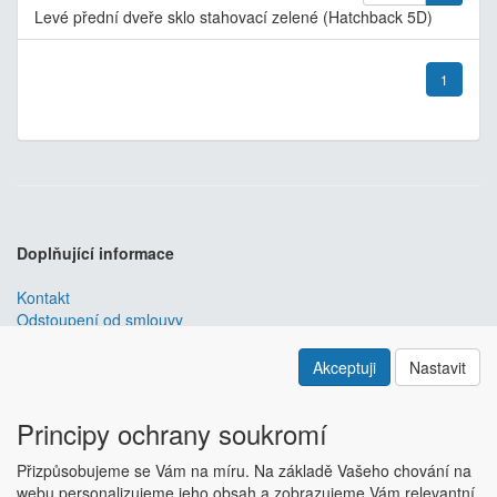
Levé přední dveře sklo stahovací zelené (Hatchback 5D)
1
Doplňující informace
Kontakt
Odstoupení od smlouvy
Obchodní podmínky
Nastavení soukromí
Akceptuji
Nastavit
ABRA ESHOP
je nejlepším řešením e-commerce pro informační
systémy
ABRA
.
Principy ochrany soukromí
ESHOP dodáváme předpřipravený s uživatelsky příjemnou
Přizpůsobujeme se Vám na míru. Na základě Vašeho chování na
responzivní šablonou, která se dá upravit a optimalizovat na míru.
webu personalizujeme jeho obsah a zobrazujeme Vám relevantní
Hlavní výhody? Přehlednost, intuitivní ovládání, administrace a