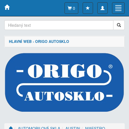
Toggle
Toggl
0
navigation
navig
HLAVNÍ WEB - ORIGO AUTOSKLO
AUTOMOBILOVÁ SKLA
AUSTIN
MAESTRO