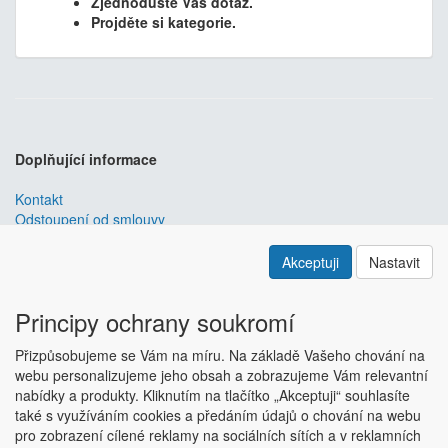
Zjednodušte Váš dotaz.
Projděte si kategorie.
Doplňující informace
Kontakt
Odstoupení od smlouvy
Obchodní podmínky
Nastavení soukromí
Akceptuji
Nastavit
ABRA ESHOP
je nejlepším řešením e-commerce pro informační
systémy
ABRA
.
Principy ochrany soukromí
ESHOP dodáváme předpřipravený s uživatelsky příjemnou
Přizpůsobujeme se Vám na míru. Na základě Vašeho chování na
responzivní šablonou, která se dá upravit a optimalizovat na míru.
webu personalizujeme jeho obsah a zobrazujeme Vám relevantní
Hlavní výhody? Přehlednost, intuitivní ovládání, administrace a
nabídky a produkty. Kliknutím na tlačítko „Akceptuji“ souhlasíte
data ve Vaší ABŘE.
Chci zjistit více
také s využíváním cookies a předáním údajů o chování na webu
Copyright © ABRA Software a.s. 2018
pro zobrazení cílené reklamy na sociálních sítích a v reklamních