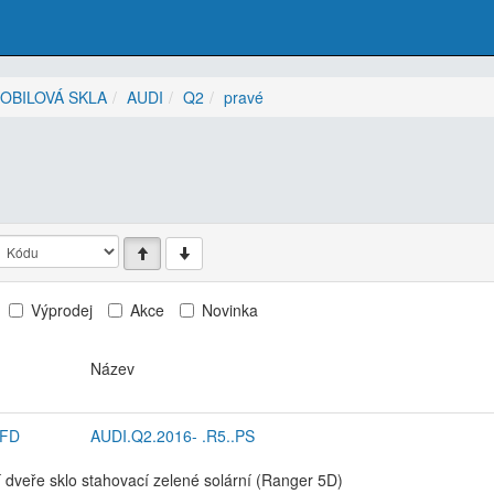
OBILOVÁ SKLA
AUDI
Q2
pravé
Výprodej
Akce
Novinka
Název
FD
AUDI.Q2.2016- .R5..PS
 dveře sklo stahovací zelené solární (Ranger 5D)