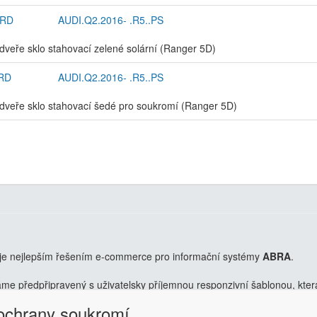
5RD
AUDI.Q2.2016- .R5..PS
dveře sklo stahovací zelené solární (Ranger 5D)
RD
AUDI.Q2.2016- .R5..PS
dveře sklo stahovací šedé pro soukromí (Ranger 5D)
je nejlepším řešením e-commerce pro informační systémy
ABRA
.
 předpřipravený s uživatelsky příjemnou responzivní šablonou, která 
Přehlednost, intuitivní ovládání, administrace a data ve Vaší ABŘE.
Chc
 ochrany soukromí