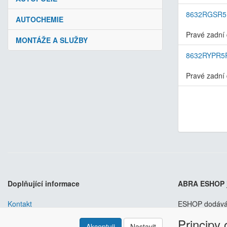
8632RGSR
AUTOCHEMIE
Pravé zadní 
MONTÁŽE A SLUŽBY
8632RYPR5
Pravé zadní 
Doplňující informace
ABRA ESHOP
Kontakt
ESHOP dodáváme
Odstoupení od smlouvy
Hlavní výhody? 
Principy
Obchodní podmínky
Akceptuji
Nastavit