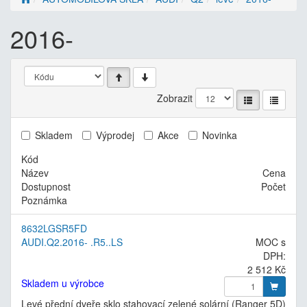
2016-
Zobrazit
Skladem
Výprodej
Akce
Novinka
Kód
Název
Cena
Dostupnost
Počet
Poznámka
8632LGSR5FD
AUDI.Q2.2016- .R5..LS
MOC s
DPH:
2 512 Kč
Skladem u výrobce
Levé přední dveře sklo stahovací zelené solární (Ranger 5D)