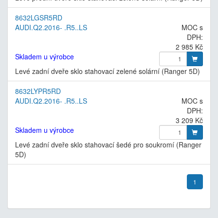
8632LGSR5RD
AUDI.Q2.2016- .R5..LS
MOC s
DPH:
2 985 Kč
Skladem u výrobce
Levé zadní dveře sklo stahovací zelené solární (Ranger 5D)
8632LYPR5RD
AUDI.Q2.2016- .R5..LS
MOC s
DPH:
3 209 Kč
Skladem u výrobce
Levé zadní dveře sklo stahovací šedé pro soukromí (Ranger
5D)
1