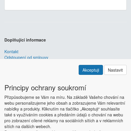
Doplňující informace
Kontakt
Odstoupení od smlouvy
Obchodní podmínky
Nastavení soukromí
Akceptuji
Nastavit
ABRA ESHOP
je nejlepším řešením e-commerce pro informační
systémy
ABRA
.
Principy ochrany soukromí
ESHOP dodáváme předpřipravený s uživatelsky příjemnou
Přizpůsobujeme se Vám na míru. Na základě Vašeho chování na
responzivní šablonou, která se dá upravit a optimalizovat na míru.
webu personalizujeme jeho obsah a zobrazujeme Vám relevantní
Hlavní výhody? Přehlednost, intuitivní ovládání, administrace a
nabídky a produkty. Kliknutím na tlačítko „Akceptuji“ souhlasíte
data ve Vaší ABŘE.
Chci zjistit více
také s využíváním cookies a předáním údajů o chování na webu
Copyright © ABRA Software a.s. 2018
pro zobrazení cílené reklamy na sociálních sítích a v reklamních
sítích na dalších webech.