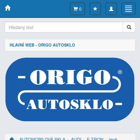
Toggle
Toggl
0
navigation
navig
HLAVNÍ WEB - ORIGO AUTOSKLO
AUTOMOBILOVÁ SKLA
AUDI
E-TRON
levé