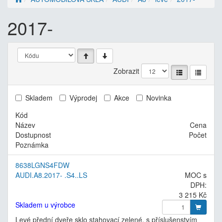
2017-
Zobrazit
Skladem
Výprodej
Akce
Novinka
Kód
Název
Cena
Dostupnost
Počet
Poznámka
8638LGNS4FDW
AUDI.A8.2017- .S4..LS
MOC s
DPH:
3 215 Kč
Skladem u výrobce
Levé přední dveře sklo stahovací zelené, s příslušenstvím