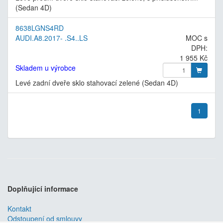
(Sedan 4D)
8638LGNS4RD
AUDI.A8.2017- .S4..LS
MOC s
DPH:
1 955 Kč
Skladem u výrobce
Levé zadní dveře sklo stahovací zelené (Sedan 4D)
1
Doplňující informace
Kontakt
Odstoupení od smlouvy