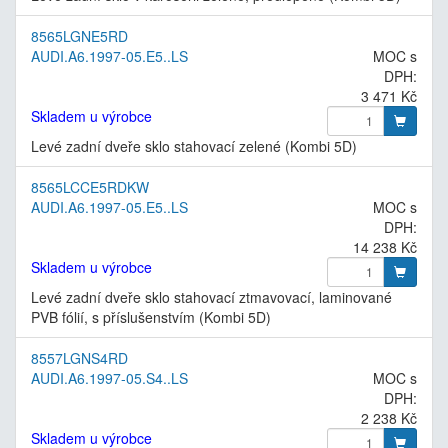
8565LGNE5RD
AUDI.A6.1997-05.E5..LS
MOC s
DPH:
3 471 Kč
Skladem u výrobce
Levé zadní dveře sklo stahovací zelené (Kombi 5D)
8565LCCE5RDKW
AUDI.A6.1997-05.E5..LS
MOC s
DPH:
14 238 Kč
Skladem u výrobce
Levé zadní dveře sklo stahovací ztmavovací, laminované
PVB fólií, s příslušenstvím (Kombi 5D)
8557LGNS4RD
AUDI.A6.1997-05.S4..LS
MOC s
DPH:
2 238 Kč
Skladem u výrobce