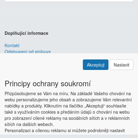
Doplňující informace
Kontakt
Odstoupení od smlouvy
Obchodní podmínky
Nastavení soukromí
Akceptuji
Nastavit
ABRA ESHOP
je nejlepším řešením e-commerce pro informační
systémy
ABRA
.
Principy ochrany soukromí
ESHOP dodáváme předpřipravený s uživatelsky příjemnou
Přizpůsobujeme se Vám na míru. Na základě Vašeho chování na
responzivní šablonou, která se dá upravit a optimalizovat na míru.
webu personalizujeme jeho obsah a zobrazujeme Vám relevantní
Hlavní výhody? Přehlednost, intuitivní ovládání, administrace a
nabídky a produkty. Kliknutím na tlačítko „Akceptuji“ souhlasíte
data ve Vaší ABŘE.
Chci zjistit více
také s využíváním cookies a předáním údajů o chování na webu
Copyright © ABRA Software a.s. 2018
pro zobrazení cílené reklamy na sociálních sítích a v reklamních
sítích na dalších webech.
Personalizaci a cílenou reklamu si můžete podrobněji nastavit
nebo kdykoli vypnout po kliknutí na tlačítko „Nastavit“.