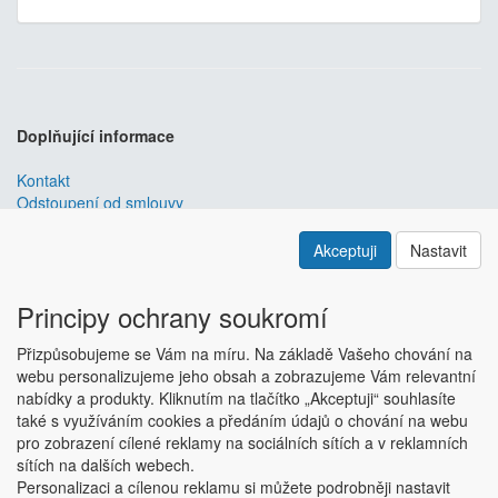
Doplňující informace
Kontakt
Odstoupení od smlouvy
Obchodní podmínky
Nastavení soukromí
Akceptuji
Nastavit
ABRA ESHOP
je nejlepším řešením e-commerce pro informační
systémy
ABRA
.
Principy ochrany soukromí
ESHOP dodáváme předpřipravený s uživatelsky příjemnou
Přizpůsobujeme se Vám na míru. Na základě Vašeho chování na
responzivní šablonou, která se dá upravit a optimalizovat na míru.
webu personalizujeme jeho obsah a zobrazujeme Vám relevantní
Hlavní výhody? Přehlednost, intuitivní ovládání, administrace a
nabídky a produkty. Kliknutím na tlačítko „Akceptuji“ souhlasíte
data ve Vaší ABŘE.
Chci zjistit více
také s využíváním cookies a předáním údajů o chování na webu
Copyright © ABRA Software a.s. 2018
pro zobrazení cílené reklamy na sociálních sítích a v reklamních
sítích na dalších webech.
Personalizaci a cílenou reklamu si můžete podrobněji nastavit