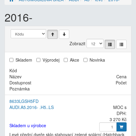
2016-
Zobrazit
Skladem
Výprodej
Akce
Novinka
Kód
Název
Cena
Dostupnost
Počet
Poznámka
8633LGSH5FD
AUDI.A5.2016- .H5..LS
MOC s
DPH:
3 270 Kč
Skladem u výrobce
Levé přední dveře sklo stahovací zelené solární (Hatchback