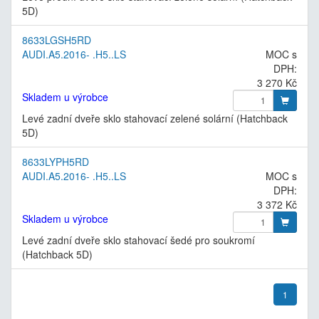
5D)
8633LGSH5RD
AUDI.A5.2016- .H5..LS
MOC s
DPH:
3 270 Kč
Skladem u výrobce
Levé zadní dveře sklo stahovací zelené solární (Hatchback
5D)
8633LYPH5RD
AUDI.A5.2016- .H5..LS
MOC s
DPH:
3 372 Kč
Skladem u výrobce
Levé zadní dveře sklo stahovací šedé pro soukromí
(Hatchback 5D)
1