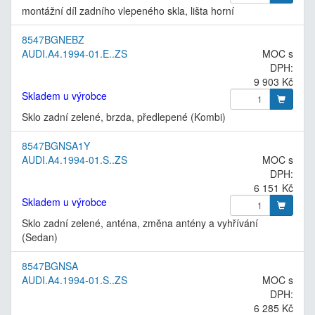
montážní díl zadního vlepeného skla, lišta horní
8547BGNEBZ
AUDI.A4.1994-01.E..ZS
MOC s
DPH:
9 903 Kč
Skladem u výrobce
Sklo zadní zelené, brzda, předlepené (Kombi)
8547BGNSA1Y
AUDI.A4.1994-01.S..ZS
MOC s
DPH:
6 151 Kč
Skladem u výrobce
Sklo zadní zelené, anténa, změna antény a vyhřívání
(Sedan)
8547BGNSA
AUDI.A4.1994-01.S..ZS
MOC s
DPH:
6 285 Kč