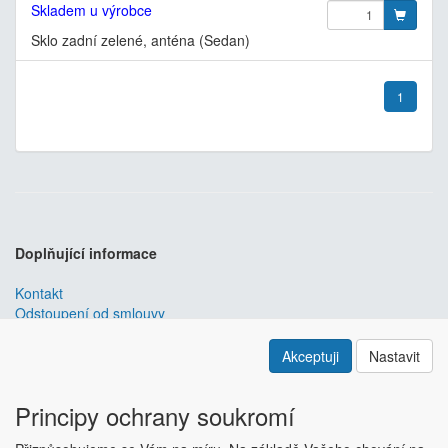
Skladem u výrobce
Sklo zadní zelené, anténa (Sedan)
1
Doplňující informace
Kontakt
Odstoupení od smlouvy
Obchodní podmínky
Nastavení soukromí
Akceptuji
Nastavit
ABRA ESHOP
je nejlepším řešením e-commerce pro informační
systémy
ABRA
.
Principy ochrany soukromí
ESHOP dodáváme předpřipravený s uživatelsky příjemnou