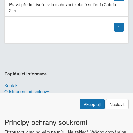
Pravé přední dveře sklo stahovací zelené solární (Cabrio
2D)
1
Doplňující informace
Kontakt
Odstoupení od smlouvy
Obchodní podmínky
Nastavení soukromí
Akceptuji
Nastavit
ABRA ESHOP
je nejlepším řešením e-commerce pro informační
systémy
ABRA
.
Principy ochrany soukromí
ESHOP dodáváme předpřipravený s uživatelsky příjemnou
Přizpůsobujeme se Vám na míru. Na základě Vašeho chování na
responzivní šablonou, která se dá upravit a optimalizovat na míru.