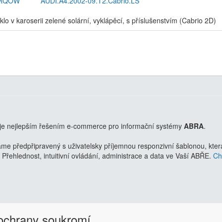
2RQOW
AUDI.A4.2002-09.T2.Cabrio.LS
lo v karoserii zelené solární, vyklápěcí, s příslušenstvím (Cabrio 2D)
je nejlepším řešením e-commerce pro informační systémy
ABRA
.
 předpřipravený s uživatelsky příjemnou responzivní šablonou, která 
Přehlednost, intuitivní ovládání, administrace a data ve Vaší ABŘE.
Chc
 ochrany soukromí