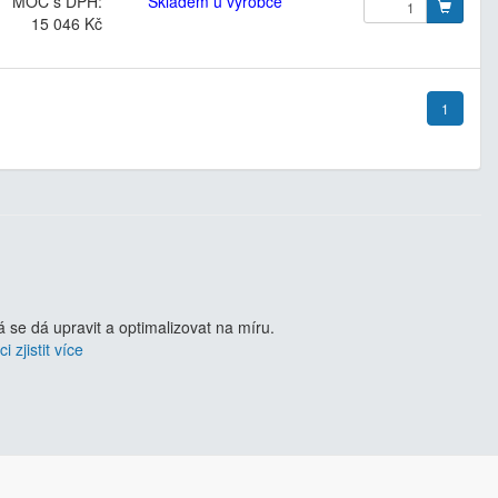
MOC s DPH:
Skladem u výrobce
15 046 Kč
1
se dá upravit a optimalizovat na míru.
i zjistit více