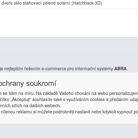
 dveře sklo stahovací zelené solární (Hatchback 3D)
je nejlepším řešením e-commerce pro informační systémy
ABRA
.
 ochrany soukromí
 předpřipravený s uživatelsky příjemnou responzivní šablonou, která 
Přehlednost, intuitivní ovládání, administrace a data ve Vaší ABŘE.
Chc
 se Vám na míru. Na základě Vašeho chování na webu personalizujem
ačítko „Akceptuji“ souhlasíte také s využíváním cookies a předáním úd
amních sítích na dalších webech.
 cílenou reklamu si můžete podrobněji nastavit nebo kdykoli vypnout po k