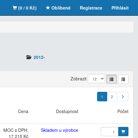
(0 / 0 Kč)
Oblíbené
Registrace
Přihlásit
o
2012-
Zobrazit
1
2
Cena
Dostupnost
Počet
MOC s DPH:
Skladem u výrobce
17 215 Kč