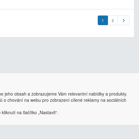
1
2
se dá upravit a optimalizovat na míru.
i zjistit více
e jeho obsah a zobrazujeme Vám relevantní nabídky a produkty.
ajů o chování na webu pro zobrazení cílené reklamy na sociálních
liknutí na tlačítko „Nastavit“.