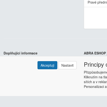
Pravé přední
Doplňující informace
ABRA ESHOP
Principy
Kontakt
ESHOP dodáváme
Akceptuji
Nastavit
Odstoupení od smlouvy
Hlavní výhody? 
Přizpůsobujeme
Obchodní podmínky
Kliknutím na tl
Nastavení soukromí
sítích a v rekl
Copyright © ABRA Software a.s. 2018
Personalizaci a