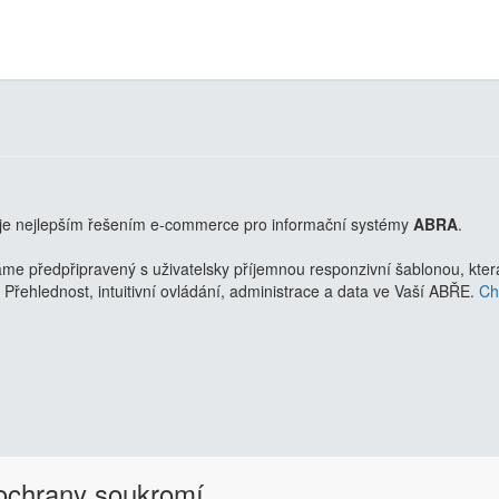
je nejlepším řešením e-commerce pro informační systémy
ABRA
.
 předpřipravený s uživatelsky příjemnou responzivní šablonou, která 
Přehlednost, intuitivní ovládání, administrace a data ve Vaší ABŘE.
Chc
 ochrany soukromí