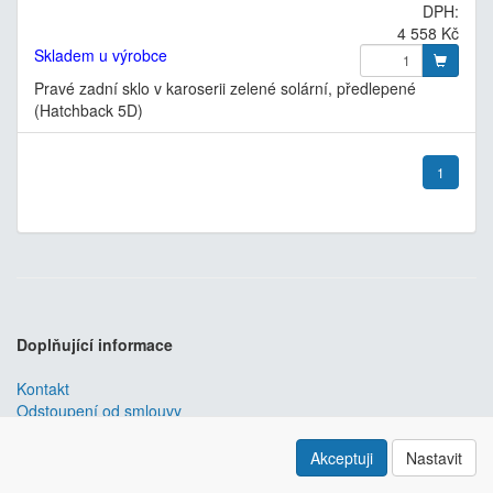
DPH:
4 558 Kč
Skladem u výrobce
Pravé zadní sklo v karoserii zelené solární, předlepené
(Hatchback 5D)
1
Doplňující informace
Kontakt
Odstoupení od smlouvy
Obchodní podmínky
Nastavení soukromí
Akceptuji
Nastavit
ABRA ESHOP
je nejlepším řešením e-commerce pro informační