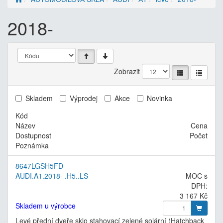
2018-
Zobrazit
Skladem
Výprodej
Akce
Novinka
Kód
Název
Cena
Dostupnost
Počet
Poznámka
8647LGSH5FD
AUDI.A1.2018- .H5..LS
MOC s
DPH:
3 167 Kč
Skladem u výrobce
Levé přední dveře sklo stahovací zelené solární (Hatchback