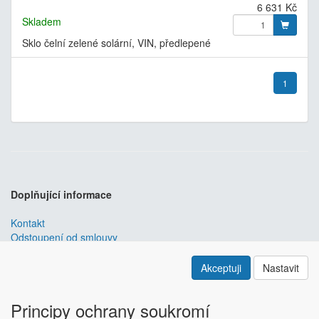
6 631 Kč
Skladem
Sklo čelní zelené solární, VIN, předlepené
1
Doplňující informace
Kontakt
Odstoupení od smlouvy
Obchodní podmínky
Nastavení soukromí
Akceptuji
Nastavit
ABRA ESHOP
je nejlepším řešením e-commerce pro informační
systémy
ABRA
.
Principy ochrany soukromí