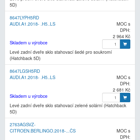
5D)
8647LYPH5RD
AUDI.A1.2018- .H5..LS
MOC s
DPH:
2 964 Kč
Skladem u výrobce
Levé zadní dveře sklo stahovací šedé pro soukromí
(Hatchback 5D)
8647LGSH5RD
AUDI.A1.2018- .H5..LS
MOC s
DPH:
2 681 Kč
Skladem u výrobce
Levé zadní dveře sklo stahovací zelené solární (Hatchback
5D)
2763AGSVZ-
CITROEN.BERLINGO.2018-...ČS
MOC s
DPH: