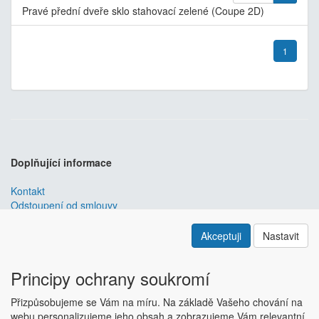
Pravé přední dveře sklo stahovací zelené (Coupe 2D)
1
Doplňující informace
Kontakt
Odstoupení od smlouvy
Obchodní podmínky
Nastavení soukromí
Akceptuji
Nastavit
ABRA ESHOP
je nejlepším řešením e-commerce pro informační
systémy
ABRA
.
Principy ochrany soukromí
ESHOP dodáváme předpřipravený s uživatelsky příjemnou
Přizpůsobujeme se Vám na míru. Na základě Vašeho chování na
responzivní šablonou, která se dá upravit a optimalizovat na míru.
webu personalizujeme jeho obsah a zobrazujeme Vám relevantní
Hlavní výhody? Přehlednost, intuitivní ovládání, administrace a