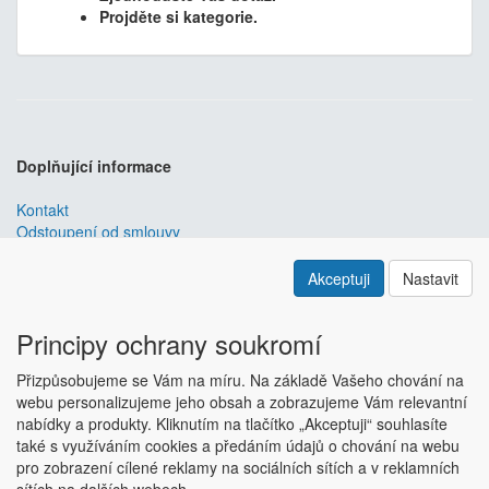
Projděte si kategorie.
Doplňující informace
Kontakt
Odstoupení od smlouvy
Obchodní podmínky
Nastavení soukromí
Akceptuji
Nastavit
ABRA ESHOP
je nejlepším řešením e-commerce pro informační
systémy
ABRA
.
Principy ochrany soukromí
ESHOP dodáváme předpřipravený s uživatelsky příjemnou
Přizpůsobujeme se Vám na míru. Na základě Vašeho chování na
responzivní šablonou, která se dá upravit a optimalizovat na míru.
webu personalizujeme jeho obsah a zobrazujeme Vám relevantní
Hlavní výhody? Přehlednost, intuitivní ovládání, administrace a
nabídky a produkty. Kliknutím na tlačítko „Akceptuji“ souhlasíte
data ve Vaší ABŘE.
Chci zjistit více
také s využíváním cookies a předáním údajů o chování na webu
Copyright © ABRA Software a.s. 2018
pro zobrazení cílené reklamy na sociálních sítích a v reklamních