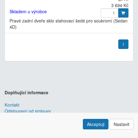
3 694 Kč
Skladem u výrobce
Pravé zadní dveře sklo stahovací šedé pro soukromí (Sedan
4D)
1
Doplňující informace
Kontakt
Odstoupení od smlouvy
Obchodní podmínky
Nastavení soukromí
Akceptuji
Nastavit
ABRA ESHOP
je nejlepším řešením e-commerce pro informační
systémy
ABRA
.