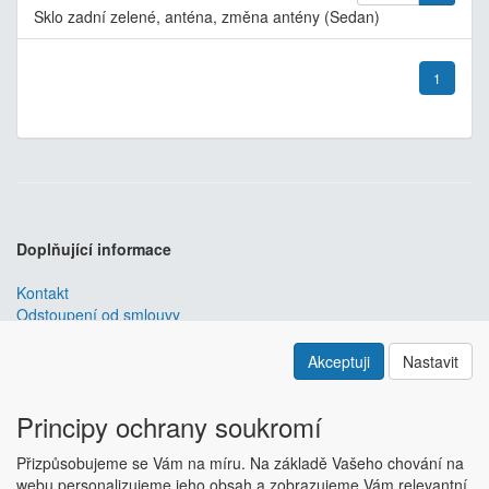
Sklo zadní zelené, anténa, změna antény (Sedan)
1
Doplňující informace
Kontakt
Odstoupení od smlouvy
Obchodní podmínky
Nastavení soukromí
Akceptuji
Nastavit
ABRA ESHOP
je nejlepším řešením e-commerce pro informační
systémy
ABRA
.
Principy ochrany soukromí
ESHOP dodáváme předpřipravený s uživatelsky příjemnou
Přizpůsobujeme se Vám na míru. Na základě Vašeho chování na
responzivní šablonou, která se dá upravit a optimalizovat na míru.
webu personalizujeme jeho obsah a zobrazujeme Vám relevantní
Hlavní výhody? Přehlednost, intuitivní ovládání, administrace a