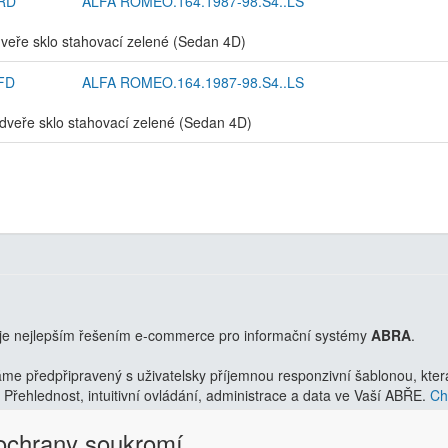
RD
ALFA ROMEO.164.1987-98.S4..LS
veře sklo stahovací zelené (Sedan 4D)
FD
ALFA ROMEO.164.1987-98.S4..LS
dveře sklo stahovací zelené (Sedan 4D)
je nejlepším řešením e-commerce pro informační systémy
ABRA
.
 předpřipravený s uživatelsky příjemnou responzivní šablonou, která 
Přehlednost, intuitivní ovládání, administrace a data ve Vaší ABŘE.
Chc
 ochrany soukromí