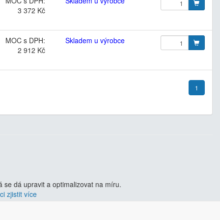
MOC s DPH:
Skladem u výrobce
3 372 Kč
MOC s DPH:
Skladem u výrobce
2 912 Kč
1
se dá upravit a optimalizovat na míru.
i zjistit více