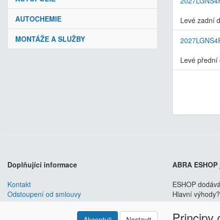
2027LGNS4
AUTOCHEMIE
Levé zadní d
MONTÁŽE A SLUŽBY
2027LGNS4
Levé přední 
Doplňující informace
ABRA ESHOP
Kontakt
ESHOP dodáváme
Odstoupení od smlouvy
Hlavní výhody? 
Obchodní podmínky
Principy
Nastavení soukromí
Akceptuji
Nastavit