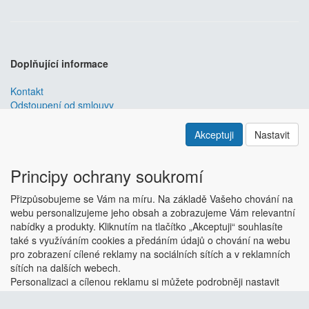
Doplňující informace
Kontakt
Odstoupení od smlouvy
Obchodní podmínky
Nastavení soukromí
Akceptuji
Nastavit
ABRA ESHOP
je nejlepším řešením e-commerce pro informační
systémy
ABRA
.
Principy ochrany soukromí
ESHOP dodáváme předpřipravený s uživatelsky příjemnou
Přizpůsobujeme se Vám na míru. Na základě Vašeho chování na
responzivní šablonou, která se dá upravit a optimalizovat na míru.
webu personalizujeme jeho obsah a zobrazujeme Vám relevantní
Hlavní výhody? Přehlednost, intuitivní ovládání, administrace a
nabídky a produkty. Kliknutím na tlačítko „Akceptuji“ souhlasíte
data ve Vaší ABŘE.
Chci zjistit více
také s využíváním cookies a předáním údajů o chování na webu
Copyright © ABRA Software a.s. 2018
pro zobrazení cílené reklamy na sociálních sítích a v reklamních
sítích na dalších webech.
Personalizaci a cílenou reklamu si můžete podrobněji nastavit
nebo kdykoli vypnout po kliknutí na tlačítko „Nastavit“.