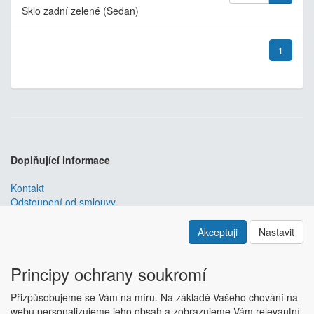
Sklo zadní zelené (Sedan)
1
Doplňující informace
Kontakt
Odstoupení od smlouvy
Obchodní podmínky
Nastavení soukromí
Akceptuji
Nastavit
ABRA ESHOP
je nejlepším řešením e-commerce pro informační
systémy
ABRA
.
Principy ochrany soukromí
ESHOP dodáváme předpřipravený s uživatelsky příjemnou
Přizpůsobujeme se Vám na míru. Na základě Vašeho chování na
responzivní šablonou, která se dá upravit a optimalizovat na míru.
webu personalizujeme jeho obsah a zobrazujeme Vám relevantní
Hlavní výhody? Přehlednost, intuitivní ovládání, administrace a