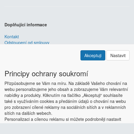
Doplňující informace
Kontakt
Odstoupení od smlouvy
Obchodní podmínky
Nastavení soukromí
Akceptuji
Nastavit
ABRA ESHOP
je nejlepším řešením e-commerce pro informační
systémy
ABRA
.
Principy ochrany soukromí
ESHOP dodáváme předpřipravený s uživatelsky příjemnou
Přizpůsobujeme se Vám na míru. Na základě Vašeho chování na
responzivní šablonou, která se dá upravit a optimalizovat na míru.
webu personalizujeme jeho obsah a zobrazujeme Vám relevantní
Hlavní výhody? Přehlednost, intuitivní ovládání, administrace a
nabídky a produkty. Kliknutím na tlačítko „Akceptuji“ souhlasíte
data ve Vaší ABŘE.
Chci zjistit více
také s využíváním cookies a předáním údajů o chování na webu
Copyright © ABRA Software a.s. 2018
pro zobrazení cílené reklamy na sociálních sítích a v reklamních
sítích na dalších webech.
Personalizaci a cílenou reklamu si můžete podrobněji nastavit
nebo kdykoli vypnout po kliknutí na tlačítko „Nastavit“.