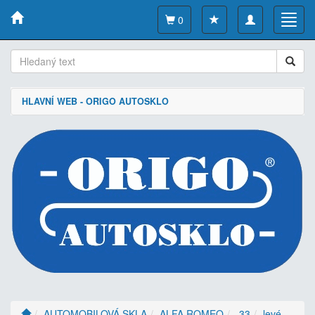
Toggle
Toggl
0
navigation
navig
HLAVNÍ WEB - ORIGO AUTOSKLO
AUTOMOBILOVÁ SKLA
ALFA ROMEO
33
levé