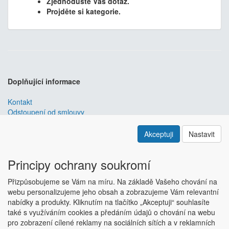
Zjednodušte Váš dotaz.
Projděte si kategorie.
Doplňující informace
Kontakt
Odstoupení od smlouvy
Obchodní podmínky
Nastavení soukromí
Akceptuji
Nastavit
ABRA ESHOP
je nejlepším řešením e-commerce pro informační
systémy
ABRA
.
Principy ochrany soukromí
ESHOP dodáváme předpřipravený s uživatelsky příjemnou
Přizpůsobujeme se Vám na míru. Na základě Vašeho chování na
responzivní šablonou, která se dá upravit a optimalizovat na míru.
webu personalizujeme jeho obsah a zobrazujeme Vám relevantní
Hlavní výhody? Přehlednost, intuitivní ovládání, administrace a
nabídky a produkty. Kliknutím na tlačítko „Akceptuji“ souhlasíte
data ve Vaší ABŘE.
Chci zjistit více
také s využíváním cookies a předáním údajů o chování na webu
Copyright © ABRA Software a.s. 2018
pro zobrazení cílené reklamy na sociálních sítích a v reklamních