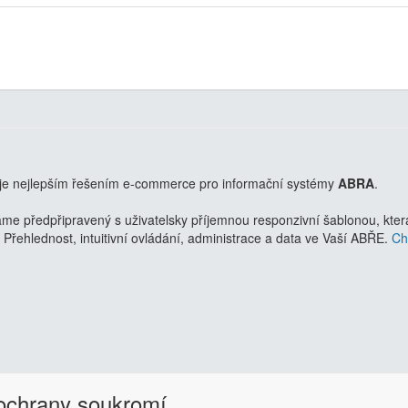
je nejlepším řešením e-commerce pro informační systémy
ABRA
.
 předpřipravený s uživatelsky příjemnou responzivní šablonou, která 
Přehlednost, intuitivní ovládání, administrace a data ve Vaší ABŘE.
Chc
 ochrany soukromí