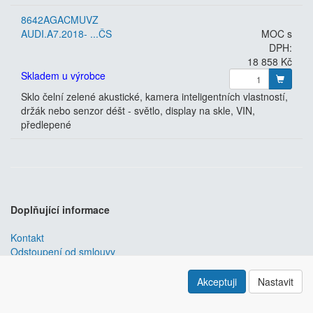
8642AGACMUVZ
AUDI.A7.2018- ...ČS
MOC s
DPH:
18 858 Kč
Skladem u výrobce
Sklo čelní zelené akustické, kamera inteligentních vlastností,
držák nebo senzor déšt - světlo, display na skle, VIN,
předlepené
Doplňující informace
Kontakt
Odstoupení od smlouvy
Obchodní podmínky
Nastavení soukromí
Akceptuji
Nastavit
ABRA ESHOP
je nejlepším řešením e-commerce pro informační
systémy
ABRA
.