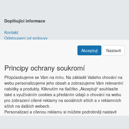
Doplňující informace
Kontakt
Odstoupení od smlouvy
Obchodní podmínky
Nastavení soukromí
Akceptuji
Nastavit
ABRA ESHOP
je nejlepším řešením e-commerce pro informační
systémy
ABRA
.
Principy ochrany soukromí
ESHOP dodáváme předpřipravený s uživatelsky příjemnou
Přizpůsobujeme se Vám na míru. Na základě Vašeho chování na
responzivní šablonou, která se dá upravit a optimalizovat na míru.
webu personalizujeme jeho obsah a zobrazujeme Vám relevantní
Hlavní výhody? Přehlednost, intuitivní ovládání, administrace a
nabídky a produkty. Kliknutím na tlačítko „Akceptuji“ souhlasíte
data ve Vaší ABŘE.
Chci zjistit více
také s využíváním cookies a předáním údajů o chování na webu
Copyright © ABRA Software a.s. 2018
pro zobrazení cílené reklamy na sociálních sítích a v reklamních
sítích na dalších webech.
Personalizaci a cílenou reklamu si můžete podrobněji nastavit
nebo kdykoli vypnout po kliknutí na tlačítko „Nastavit“.