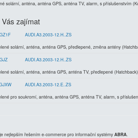
ené solární, anténa, anténa GPS, anténa TV, alarm, s příslušenstvím (
 Vás zajímat
GZ1F
AUDI.A3.2003-12.H..ZS
elené solární, anténa, anténa GPS, předlepené, změna antény (Hatchb
GJZ
AUDI.A3.2003-12.H..ZS
elené solární, anténa, anténa GPS, anténa TV, předlepené (Hatchback)
AGJXW
AUDI.A3.2003-12.E..ZS
elené pro soukromí, anténa, anténa GPS, anténa TV, alarm, s přísluše
je nejlepším řešením e-commerce pro informační systémy
ABRA
.