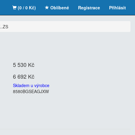
(0 / 0 Kč)
Oblíbené
Registrace
Přihlásit
..ZS
5 530 Kč
6 692 Kč
Skladem u výrobce
8580BGSEAGJXW